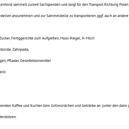
nhorst sammelt zurzeit Sachspenden und sorgt für den Transport Richtung Polen 
estellen anzunehmen und zur Sammelstelle zu transportieren (ggf. auch an ande
l, Zucker, Fertiggerichte zum Aufgießen, Müsli-Riegel, H-Milch
nbürste, Zahnpasta,
en, Pflaster, Desinfektionsmittel
llt.
Spenden Kaffee und Kuchen bzw. Grillwürstchen und Getränke an. (unter den dann 
terstützen.