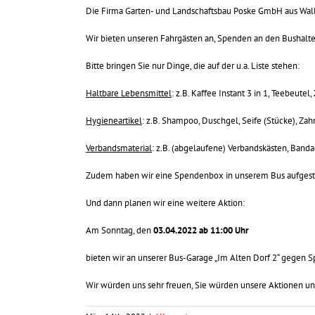
Die Firma Garten- und Landschaftsbau Poske GmbH aus Walle
Wir bieten unseren Fahrgästen an, Spenden an den Bushalt
Bitte bringen Sie nur Dinge, die auf der u.a. Liste stehen:
Haltbare Lebensmittel
: z.B. Kaffee Instant 3 in 1, Teebeute
Hygieneartikel
: z.B. Shampoo, Duschgel, Seife (Stücke), Zah
Verbandsmaterial
: z.B. (abgelaufene) Verbandskästen, Bandag
Zudem haben wir eine Spendenbox in unserem Bus aufgeste
Und dann planen wir eine weitere Aktion:
Am Sonntag, den
03.04.2022 ab 11:00 Uhr
bieten wir an unserer Bus-Garage „Im Alten Dorf 2“ gegen 
Wir würden uns sehr freuen, Sie würden unsere Aktionen un