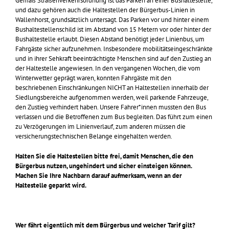
Gemäß Straßenverkehrsordnung ist das Parken an einer Bushaltestelle,
und dazu gehören auch die Haltestellen der Bürgerbus-Linien in
Wallenhorst, grundsätzlich untersagt. Das Parken vor und hinter einem
Bushaltestellenschild ist im Abstand von 15 Metern vor oder hinter der
Bushaltestelle erlaubt. Diesen Abstand benötigt jeder Linienbus, um
Fahrgäste sicher aufzunehmen. Insbesondere mobilitätseingeschränkte
und in ihrer Sehkraft beeinträchtigte Menschen sind auf den Zustieg an
der Haltestelle angewiesen. In den vergangenen Wochen, die vom
Winterwetter geprägt waren, konnten Fahrgäste mit den
beschriebenen Einschränkungen NICHT an Haltestellen innerhalb der
Siedlungsbereiche aufgenommen werden, weil parkende Fahrzeuge,
den Zustieg verhindert haben. Unsere Fahrer*innen mussten den Bus
verlassen und die Betroffenen zum Bus begleiten. Das führt zum einen
zu Verzögerungen im Linienverlauf, zum anderen müssen die
versicherungstechnischen Belange eingehalten werden.
Halten Sie die Haltestellen bitte frei, damit Menschen, die den
Bürgerbus nutzen, ungehindert und sicher einsteigen können.
Machen Sie Ihre Nachbarn darauf aufmerksam, wenn an der
Haltestelle geparkt wird.
Wer fährt eigentlich mit dem Bürgerbus und welcher Tarif gilt?