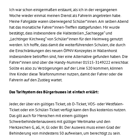
Ich war schon einigermaßen erstaunt, als ich in der vergangenen
Woche wieder einmal meinen Dienst als Fahrerin angetreten habe.
Meine Fahrgäste waren überwiegend Schüler*innen. Am selben Abend
hat das monatliche Fahrer*innen-Treffen stattgefunden. Mir wurde
bestätigt, dass insbesondere die Haltestellen „Sachsegge“ und
„Lechtinger Kirchweg“ von Schüler*innen für den Heimweg genutzt
werden. Ich hoffe, dass damit die weiterführenden Schulen, die durch
die Einschränkungen des neuen ÖPNV-Konzeptes in Wallenhorst
insbesondere betroffen sind, hier eine Alternative gefunden haben. Die
Fahrer*innen sind über die Handy-Nummer 01515-3149222 erreichbar.
Sollte es also zu Verzögerungen auf der Linie 520 kommen, können
Ihre Kinder diese Telefonnummer nutzen, damit der Fahrer oder die
Fahrerin auf den Zustieg wartet.
Das Tarifsystem des Bürgerbusses ist einfach erklärt:
Jeder, der über ein gültiges Ticket, ob D-Ticket, VOS- oder Westfalen-
Ticket oder ein Schüler-Ticket verfügt kann den Bus kostenlos nutzen.
Das gilt auch für Menschen mit einem gültigen
Schwerbehindertenausweis mit gültiger Wertmarke und den
Merkzeichen G, aG, H, Gl oder Bl. Der Ausweis muss einen Grad der
Behinderung von mindestens 50 aufweisen, um berechtigt zu sein.