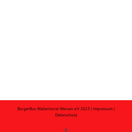
BürgerBus Wallenhorst-Wersen e.V 2023 |
Impressum
|
Datenschutz
Facebook