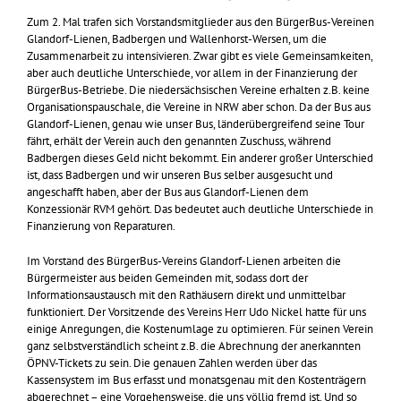
Zum 2. Mal trafen sich Vorstandsmitglieder aus den BürgerBus-Vereinen
Glandorf-Lienen, Badbergen und Wallenhorst-Wersen, um die
Zusammenarbeit zu intensivieren. Zwar gibt es viele Gemeinsamkeiten,
aber auch deutliche Unterschiede, vor allem in der Finanzierung der
BürgerBus-Betriebe. Die niedersächsischen Vereine erhalten z.B. keine
Organisationspauschale, die Vereine in NRW aber schon. Da der Bus aus
Glandorf-Lienen, genau wie unser Bus, länderübergreifend seine Tour
fährt, erhält der Verein auch den genannten Zuschuss, während
Badbergen dieses Geld nicht bekommt. Ein anderer großer Unterschied
ist, dass Badbergen und wir unseren Bus selber ausgesucht und
angeschafft haben, aber der Bus aus Glandorf-Lienen dem
Konzessionär RVM gehört. Das bedeutet auch deutliche Unterschiede in
Finanzierung von Reparaturen.
Im Vorstand des BürgerBus-Vereins Glandorf-Lienen arbeiten die
Bürgermeister aus beiden Gemeinden mit, sodass dort der
Informationsaustausch mit den Rathäusern direkt und unmittelbar
funktioniert. Der Vorsitzende des Vereins Herr Udo Nickel hatte für uns
einige Anregungen, die Kostenumlage zu optimieren. Für seinen Verein
ganz selbstverständlich scheint z.B. die Abrechnung der anerkannten
ÖPNV-Tickets zu sein. Die genauen Zahlen werden über das
Kassensystem im Bus erfasst und monatsgenau mit den Kostenträgern
abgerechnet – eine Vorgehensweise, die uns völlig fremd ist. Und so