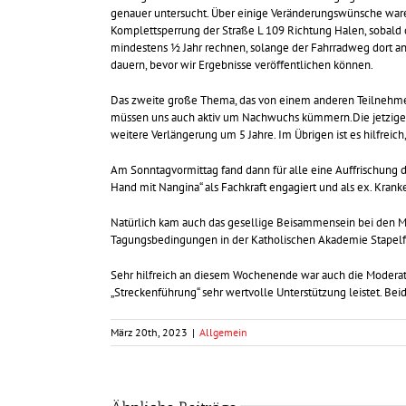
genauer untersucht. Über einige Veränderungswünsche waren 
Komplettsperrung der Straße L 109 Richtung Halen, sobald 
mindestens ½ Jahr rechnen, solange der Fahrradweg dort 
dauern, bevor wir Ergebnisse veröffentlichen können.
Das zweite große Thema, das von einem anderen Teilnehmerk
müssen uns auch aktiv um Nachwuchs kümmern.Die jetzigen A
weitere Verlängerung um 5 Jahre. Im Übrigen ist es hilfreic
Am Sonntagvormittag fand dann für alle eine Auffrischung de
Hand mit Nangina“ als Fachkraft engagiert und als ex. Kranke
Natürlich kam auch das gesellige Beisammensein bei den Ma
Tagungsbedingungen in der Katholischen Akademie Stapelf
Sehr hilfreich an diesem Wochenende war auch die Moderat
„Streckenführung“ sehr wertvolle Unterstützung leistet. Be
März 20th, 2023
|
Allgemein