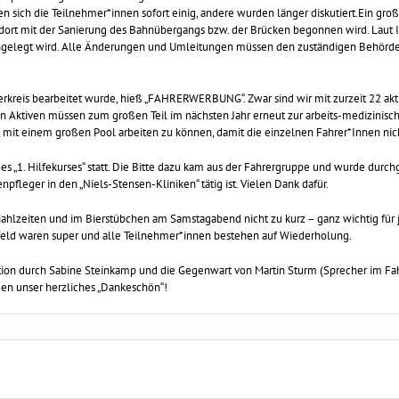
sich die Teilnehmer*innen sofort einig, andere wurden länger diskutiert.Ein groß
dort mit der Sanierung des Bahnübergangs bzw. der Brücken begonnen wird. Laut 
angelegt wird. Alle Änderungen und Umleitungen müssen den zuständigen Behör
reis bearbeitet wurde, hieß „FAHRERWERBUNG“. Zwar sind wir mit zurzeit 22 aktiv
ktiven müssen zum großen Teil im nächsten Jahr erneut zur arbeits-medizinische
h, mit einem großen Pool arbeiten zu können, damit die einzelnen Fahrer*Innen nic
s „1. Hilfekurses“ statt. Die Bitte dazu kam aus der Fahrergruppe und wurde durchge
npfleger in den „Niels-Stensen-Kliniken“ tätig ist. Vielen Dank dafür.
hlzeiten und im Bierstübchen am Samstagabend nicht zu kurz – ganz wichtig für 
eld waren super und alle Teilnehmer*innen bestehen auf Wiederholung.
ion durch Sabine Steinkamp und die Gegenwart von Martin Sturm (Sprecher im Fa
iden unser herzliches „Dankeschön“!