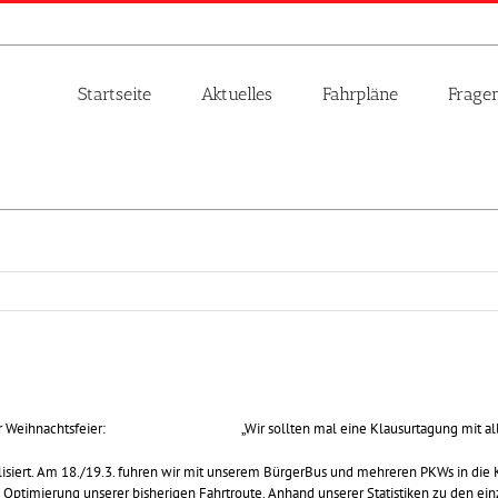
Startseite
Aktuelles
Fahrpläne
Frage
 unserer Weihnachtsfeier: „Wir sollten mal eine Klausurtagung mit alle
lisiert. Am 18./19.3. fuhren wir mit unserem BürgerBus und mehreren PKWs in die
ptimierung unserer bisherigen Fahrtroute. Anhand unserer Statistiken zu den ein