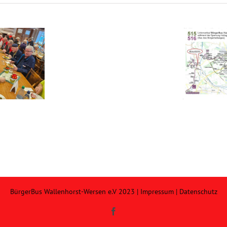
Parken
an
Der Bürgerbus verbindet
Haltestellen
im
ÖPNV
BürgerBus Wallenhorst-Wersen e.V 2023 |
Impressum
|
Datenschutz
Facebook