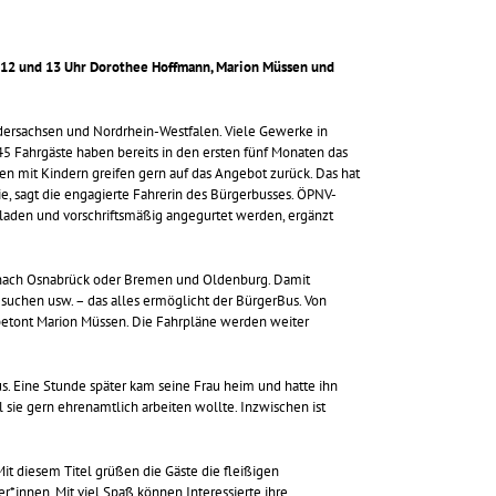
en 12 und 13 Uhr Dorothee Hoffmann, Marion Müssen und
iedersachsen und Nordrhein-Westfalen. Viele Gewerke in
5 Fahrgäste haben bereits in den ersten fünf Monaten das
ien mit Kindern greifen gern auf das Angebot zurück. Das hat
, sagt die engagierte Fahrerin des Bürgerbusses. ÖPNV-
eladen und vorschriftsmäßig angegurtet werden, ergänzt
– nach Osnabrück oder Bremen und Oldenburg. Damit
uchen usw. – das alles ermöglicht der BürgerBus. Von
 betont Marion Müssen. Die Fahrpläne werden weiter
us. Eine Stunde später kam seine Frau heim und hatte ihn
sie gern ehrenamtlich arbeiten wollte. Inzwischen ist
it diesem Titel grüßen die Gäste die fleißigen
*innen. Mit viel Spaß können Interessierte ihre