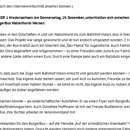
 sich den Interviewmitschnitt ansehen können.)
i NDR 1 Niedersachsen. Am Donnersetag, 19. Dezember, unterhielten sich zwisch
rgerBus Wallenhorst-Wersen.
ngsten in den Ortschaften in und um Wallenhorst bis zum Bahnhof Halen, also in N
ssen: Das Projekt war lange gewünscht und ist nun endlich umgesetzt worden. 2 14
den, der Bus ersetzt auch ein bisschen das „Taxi Mama“ für Jugendliche. Auch Famil
er Oma abgeliefert und mitgenommen – zu einer Freundin oder zurück zur Familie
s, andere Gäste zahlen einen Euro. Durch eine Rampe kann auch ein Rollstuhl eing
ahn, dass auch die Züge vom Bahnhof Halen erreicht und genutzt werden können 
maschutz. Das eigene Auto stehen lassen, um zum Arzt zu kommen, Freunde zu bes
o innerhalb einer halben Stunde – da lohnt es nicht, das eigene Auto zu nutzen,
äufiger als bisher angefahren werden.
machen könnte – als leidenschaftlicher Autofahrer. Er las einen Flyer vom BürgerB
beförderungsschein. Auch Dorothee Hoffmann ist mit viel Freude Busfahrerin, weil 
Bus, ihre Tochter arbeitet im Vereinsvorstand mit.
tstanden für den BürgerBus – auf die Melodie „Auf der schwäb’schen Eisenbahn“. M
 fertiggestellt haben. Gesucht werden übrigens noch weitere ehrenamtliche Fahrer