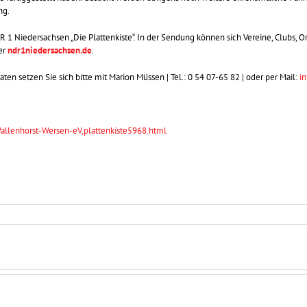
ng.
 1 Niedersachsen „Die Plattenkiste“. In der Sendung können sich Vereine, Clubs, Or
er
ndr1niedersachsen.de
.
ten setzen Sie sich bitte mit Marion Müssen | Tel.: 0 54 07-65 82 | oder per Mail:
i
llenhorst-Wersen-eV,plattenkiste5968.html