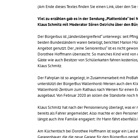
(Am Ende dieses Textes finden Sie einen Link, über den Sie
Viel zu erzählen gab es in der Sendung „Plattenkiste“ be
Klaus Schmitz mit Moderator Sören Oelrichs über den Bü
Der Bürgerbus ist „länderübergreifend“ unterwegs: seit Pfi
beiden Bundesländern waren beteiligt, berichtet Marion Mü
Angebot genutzt. Der „reine Seniorenbus“ ist es nicht gewor
Dorothee Hoffmann überrascht: So manches Kind wird von d
Gäste wie auch Besitzer von Schülerkarten fahren kostenlo
Klaus Schmitz.
Der Fahrplan ist so angelegt, in Zusammenarbeit mit ProB
unterstützt der BürgerBus Wallenhorst-Wersen auch den Kli
Wallenhorst-Zentrum zum Rathaus nach Wersen für einen Eur
ausgebaut. Von Februar 2020 an sollen die Standorte noch h
Klaus Schmitz hat nach der Pensionierung überlegt, was er 
bereits als Fahrer angemeldet. Also machte er den Personen
längst auch ihre Familie engagiert: Ihr Mann fährt ebenfalls 
Am Küchentisch bei Dorothee Hoffmann ist sogar ein Lied en
Garagenbauer, die die neue Garage für den BürgerBus gerade