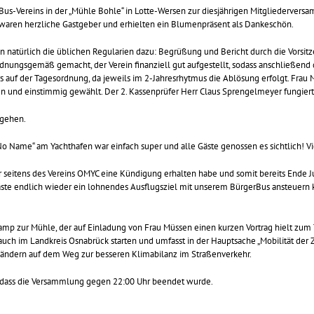
Bus-Vereins in der „Mühle Bohle“ in Lotte-Wersen zur diesjährigen Mitgliederversa
waren herzliche Gastgeber und erhielten ein Blumenpräsent als Dankeschön.
 natürlich die üblichen Regularien dazu: Begrüßung und Bericht durch die Vorsitz
ordnungsgemäß gemacht, der Verein finanziell gut aufgestellt, sodass anschließend 
 auf der Tagesordnung, da jeweils im 2-Jahresrhytmus die Ablösung erfolgt. Frau M
 und einstimmig gewählt. Der 2. Kassenprüfer Herr Claus Sprengelmeyer fungiert 
rgehen.
No Name“ am Yachthafen war einfach super und alle Gäste genossen es sichtlich! Vi
er seitens des Vereins OMYC eine Kündigung erhalten habe und somit bereits Ende Ju
ste endlich wieder ein lohnendes Ausflugsziel mit unserem BürgerBus ansteuern ko
mp zur Mühle, der auf Einladung von Frau Müssen einen kurzen Vortrag hielt zum
ch im Landkreis Osnabrück starten und umfasst in der Hauptsache „Mobilität der Z
s ändern auf dem Weg zur besseren Klimabilanz im Straßenverkehr.
sodass die Versammlung gegen 22:00 Uhr beendet wurde.