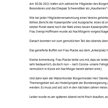
Am 30.06.2021 trafen sich zahlreiche Mitglieder des Bürger
Besonderes und das Ehepaar Schwendtker als „Hausherren“ 
Wie bei jeder Mitgliederversammlung eines Vereins gehörten
Köhler, Bericht der Kassenprüfer und Aussprache. Alles ist 
letzter Punkt stand noch die Wahl eines neuen Kassenprüfers
Frau Svenja Hoffmann wurde als Nachfolgerin vorgeschlagen
Danach konnten wir zum gemütlichen Teil des Abends übe
Das gelieferte Buffet von Frau Placke aus dem „Ankerplatz 
Kleine Anmerkung: Frau Placke teilte uns mit, dass sie leid
sehr bedauerlich, da doch nun – nach Corona- unsere Fahrgä
vermutlich in Kürze ein Nachfolger bereit stehen wird.)
Und dann kam der Wallenhorster Bürgermeister Herr Steinka
Themengebiet soll als Modellprojekt der Bundesregierung au
werden. Es muss und soll sich in den nächsten Jahren viele
Leider wurde es am späteren Abend recht frisch draußen, 