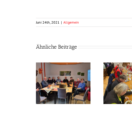
Juni 24th, 2021
|
Allgemein
Ähnliche Beiträge
llen noch besser
Frühlingszeit –
werden
Grünkohlzeit?