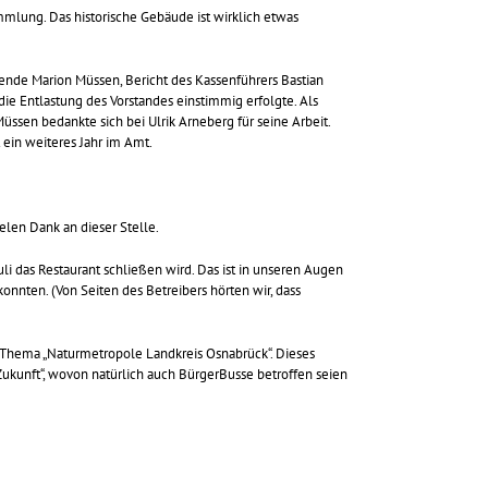
mmlung. Das historische Gebäude ist wirklich etwas
ende Marion Müssen, Bericht des Kassenführers Bastian
die Entlastung des Vorstandes einstimmig erfolgte. Als
üssen bedankte sich bei Ulrik Arneberg für seine Arbeit.
ein weiteres Jahr im Amt.
elen Dank an dieser Stelle.
li das Restaurant schließen wird. Das ist in unseren Augen
nnten. (Von Seiten des Betreibers hörten wir, dass
 Thema „Naturmetropole Landkreis Osnabrück“. Dieses
ukunft“, wovon natürlich auch BürgerBusse betroffen seien