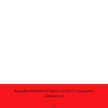
BürgerBus Wallenhorst-Wersen e.V 2023 |
Impressum
|
Datenschutz