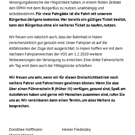
Versorgungsbereiche die Möglichkeit haben, in einem festen Zeittakt
den ÖPNV mit dem BürgerBus zu nutzen, unabhängig und
selbstbestimmt.
Für viele Fahrgäste ist die Fahrt mit unserem
Bürgerbus übrigens kostenlos. Wer bereits ein gültiges Ticket besitzt,
kann den Bürgerbus ohne ein weiteres Ticket zu kaufen, nutzen.
Wir freuen uns natürlich auch, dass der Bahnhalt in Halen
zwischenzeitlich gut genutzt wird. Unser Fahrplan ist auf die
Abfahrzeiten der Züge dort ausgerichtet. In Halen hoffen wir mit dem
nächsten Fahrplanwechsel der VOS am 1.2.2020 weitere
Verbesserungen der Versorgung zu erreichen. Eine dritte Fahrerschicht
am Tag wird dann auch die Mittagslücke schließen.
Wir freuen uns sehr, wenn wir für diesen Dreischichtbetrieb noch
weitere Fahrer und Fahrerinnen gewinnen können. Wenn Sie also
über einen Führerschein B (früher III) verfügen, gesund sind, Spaß am
Autofahren haben und gerne mit Menschen zusammen sind, rufen Sie
uns an. Wir vereinbaren dann einen Termin, um alles Weitere zu
besprechen.
Dorothee Hoffmann Heiner Fiedeldey