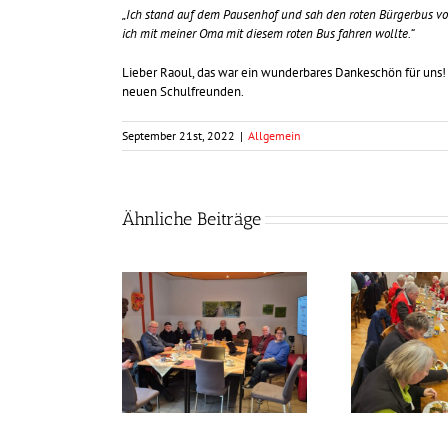
„Ich stand auf dem Pausenhof und sah den roten Bürgerbus vor
ich mit meiner Oma mit diesem roten Bus fahren wollte.“
Lieber Raoul, das war ein wunderbares Dankeschön für uns! E
neuen Schulfreunden.
September 21st, 2022
|
Allgemein
Ähnliche Beiträge
llen noch besser
Frühlingszeit –
werden
Grünkohlzeit?