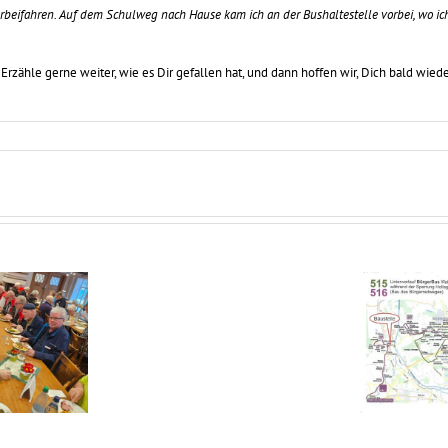
beifahren. Auf dem Schulweg nach Hause kam ich an der Bushaltestelle vorbei, wo ich
rzähle gerne weiter, wie es Dir gefallen hat, und dann hoffen wir, Dich bald wied
Parken
an
Der Bürgerbus verbindet
Haltestellen
im
ÖPNV