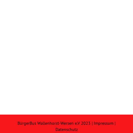
BürgerBus Wallenhorst-Wersen e.V 2023 |
Impressum
|
Datenschutz