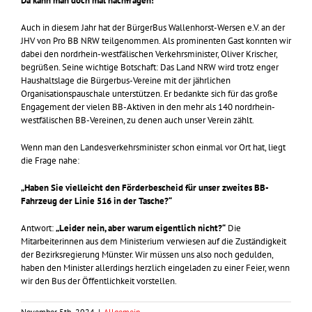
Da kann man doch mal nachfragen!
Auch in diesem Jahr hat der BürgerBus Wallenhorst-Wersen e.V. an der
JHV von Pro BB NRW teilgenommen. Als prominenten Gast konnten wir
dabei den nordrhein-westfälischen Verkehrsminister, Oliver Krischer,
begrüßen. Seine wichtige Botschaft: Das Land NRW wird trotz enger
Haushaltslage die Bürgerbus-Vereine mit der jährlichen
Organisationspauschale unterstützen. Er bedankte sich für das große
Engagement der vielen BB-Aktiven in den mehr als 140 nordrhein-
westfälischen BB-Vereinen, zu denen auch unser Verein zählt.
Wenn man den Landesverkehrsminister schon einmal vor Ort hat, liegt
die Frage nahe:
„Haben Sie vielleicht den Förderbescheid für unser zweites BB-
Fahrzeug der Linie 516 in der Tasche?“
Antwort:
„Leider nein, aber warum eigentlich nicht?“
Die
Mitarbeiterinnen aus dem Ministerium verwiesen auf die Zuständigkeit
der Bezirksregierung Münster. Wir müssen uns also noch gedulden,
haben den Minister allerdings herzlich eingeladen zu einer Feier, wenn
wir den Bus der Öffentlichkeit vorstellen.
November 5th, 2024
|
Allgemein