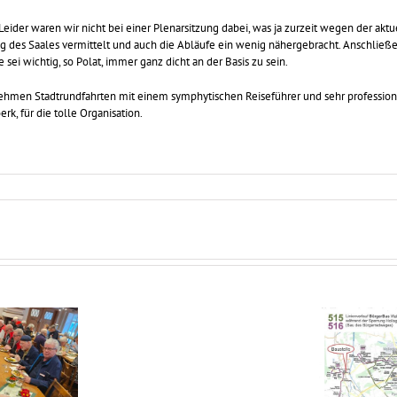
ider waren wir nicht bei einer Plenarsitzung dabei, was ja zurzeit wegen der aktu
des Saales vermittelt und auch die Abläufe ein wenig nähergebracht. Anschließend
 sei wichtig, so Polat, immer ganz dicht an der Basis zu sein.
hmen Stadtrundfahrten mit einem symphytischen Reiseführer und sehr profession
rk, für die tolle Organisation.
Parken
an
Der Bürgerbus verbindet
Haltestellen