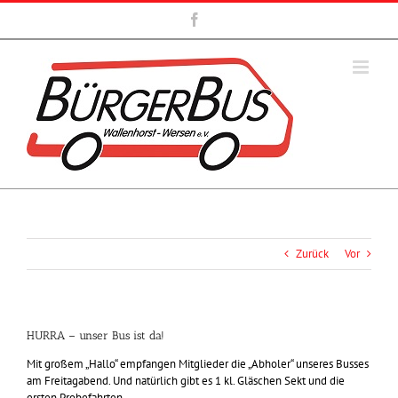
Zum
Facebook
Inhalt
springen
Zurück
Vor
HURRA – unser Bus ist da!
Mit großem „Hallo“ empfangen Mitglieder die „Abholer“ unseres Busses
am Freitagabend. Und natürlich gibt es 1 kl. Gläschen Sekt und die
ersten Probefahrten.