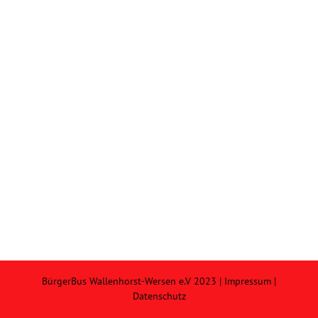
BürgerBus Wallenhorst-Wersen e.V 2023 |
Impressum
|
Datenschutz