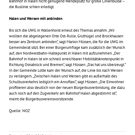
Bahnhof in Halen nicht genügend Wendeplatz für große Linienbusse –
die Buslinie schien erledigt.
Halen und Wersen mit anbinden
Bis sich die UWG in Wallenhorst erneut des Themas annahm. „Wir
wollten die abgelegenen Orte Ost-Rulle, Gruthügel und Brockhausen
besser ans Zentrum anbinden“, sagt Marion Müssen, die für die UWG im
Gemeinderat sitzt. Bei einer Bürgerumfrage kam zusätzlich der Wunsch
auf, den Nordwestbahn-Haltepunkt in Halen mit aufzunehmen. „Der
Bahnhof in Halen ist ein schnell erreichbarer Mobilitätsknotenpunkt in
Richtung Osnabrück und Bremen“, sagt Müssen. „Das hat uns überzeugt.“
In der Gemeinde Lotte kam der Wunsch auf, die Linie bis nach Wersen
zu verlängern. „Zwischen Halen und Wersen gibt es außerhalb des
Schulbusverkehrs lediglich ein Anruftaxi“, sagt Müssen. „Die Einwohner
profitieren also deutlich von der neuen Bürgerbusverbindung, die dazu
auch noch auf den Zugverkehr am Bahnhof Halen abgestimmt ist“,
meint die Bürgerbusvereinsvorsitzende.
Quelle: NOZ