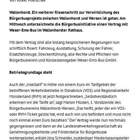
Von Volker Poerschke
Wallenhorst. Ein weiterer Riesenschritt zur Verwirklichung des
Bürgerbusprojekts zwischen Wallenhorst und Wersen ist getan: Am
Mittwoch unterzeichnete die Bürgerbusinitiative einen Vertrag mit
Weser-Ems-Bus im Wallenhorster Rathaus.
Mit dem Vertrag sind alle bislang besprochenen Regelungen nun
schriftlich fixiert: Fahrzeug, Ausstattung, Schulung der Fahrer,
Ersatzfahrzeuge, Streckenführung, alle Rechte und Pflichten von
Bürgerbusverein und Konzessionsgeber Weser-Ems-Bus GmbH.
Betriebsgrundlage steht
Auch der „Inseltarif“ in Höhe von einem Euro im Tarifgebiet der
betroffenen Verkehrsbetriebe in Osnabrück (VOS) und Regionalverkehr
Münsterland (RVM) ist jetzt festgeschrieben. „Selbstverständlich
erkennen wir die Tarife an“, sagt Marion Müssen, 1. Vorsitzende des
Bürgerbusvereins Wallenhorst-Wersen. „Das heißt, jeder der ein VOS-
oder RVM-Ticket gelöst hat, wird auch von uns befördert und muss nicht
noch einmal einen Euro bezahlen.“ Der Vertrag werde nun nochmals
gegengelesen und dann an die Landesnahverkehrsgesellschaft als
Genehmigungsbehörde und Förderstelle für Bürgerbusse
weitergeleitet, erklärt Jörg Schneider, zuständiger Niederlassungsleiter