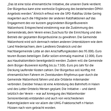
„Das ist eine tolle ehrenamtliche Initiative, die unseren Dank verdient.
Der Bürgerbus kann eine wertvolle Ergänzung des bestehenden ÖPNV-
Angebots werden.“ Ähnlich erfreut wie die SPD-Ratsfrau Ulrike Gering
reagierten auch die Mitglieder der anderen Ratsfraktionen auf das
Engagement des vor kurzem gegründeten BürgerBusverein
Wallenhorst. Entsprechend einstimmig war die Zustimmung des
Gemeinderats, dem Verein eines Zuschuss für die Einrichtung und den
Betrieb der geplanten Bürgerbuslinie zu gewähren. Die Gemeinde
Wallenhorst wird sich demnach neben anderen Unterstützern wie dem
Land Niedersachsen, dem Landkreis Osnabrück und der
Nachbargemeinde Lotte an den Anschaffungskosten des 95.000,- Euro
teuren Busses beteiligen. Dafür sollen einmalig maximal 12.000,- Euro
aus Haushaltsmitteln bereitgestellt werden. Zudem will die Gemeinde
dem Bürger-Busverein künftig bis zu 7.500,- Euro pro Jahr für die
Deckung laufender Kosten zahlen. Der Bürgerbus soll künftig mit
ehrenamtlichen Fahrern im Zweistunden-Rhythmus quer durch die
Gemeinde Wallenhorst fahren und alle Ortsteile miteinander
verbinden. Darüber hinaus ist eine Anbindung des Bahnhofs in Halen
und des Lotter Ortsteils Wersen geplant. Die Initiative – und damit
letztlich der Verein – war auf Anregung des Wallenhorster
Seniorenbeirats entstanden und auch von verschiedenen
Ratsmitgliedern wie vor allem der UWG-Fraktionschefi n Marion
Müssen nach vorn gebracht worden.