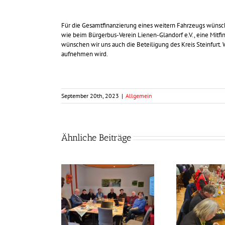
Für die Gesamtfinanzierung eines weitern Fahrzeugs wünschen 
wie beim Bürgerbus-Verein Lienen-Glandorf e.V., eine Mitfi
wünschen wir uns auch die Beteiligung des Kreis Steinfurt. 
aufnehmen wird.
September 20th, 2023
|
Allgemein
Ähnliche Beiträge
llen noch besser
Frühlingszeit –
werden
Grünkohlzeit?