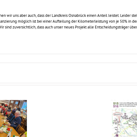
wir uns aber auch, dass der Landkreis Osnabrück einen Anteil leistet. Leider steht
nanzierung möglich ist bei einer Aufteilung der Kilometerleistung von je 50% in 
Wir sind zuversichtlich, dass auch unser neues Projekt alle Entscheidungsträger ü
Parken
an
Der Bürgerbus verbindet
Haltestellen
im