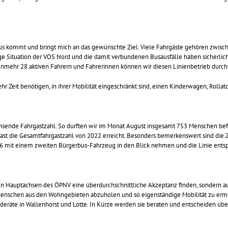
Bus kommt und bringt mich an das gewünschte Ziel. Viele Fahrgäste gehören zwisc
e Situation der VOS Nord und die damit verbundenen Busausfälle haben sicherlich i
unmehr 28 aktiven Fahrern und Fahrerinnen können wir diesen Linienbetrieb durchfü
r Zeit benötigen, in ihrer Mobilität eingeschränkt sind, einen Kinderwagen, Rollato
hsende Fahrgastzahl. So durften wir im Monat August insgesamt 753 Menschen befö
fast die Gesamtfahrgastzahl von 2022 erreicht. Besonders bemerkenswert sind die 
16 mit einem zweiten Bürgerbus-Fahrzeug in den Blick nehmen und die Linie ents
n den Hauptachsen des ÖPNV eine überdurchschnittliche Akzeptanz finden, sondern a
kt Menschen aus den Wohngebieten abzuholen und so eigenständige Mobilität zu erm
räte in Wallenhorst und Lotte. In Kürze werden sie beraten und entscheiden über 