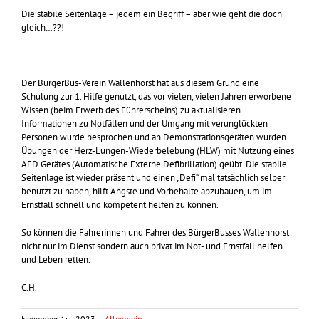
Die stabile Seitenlage – jedem ein Begriff – aber wie geht die doch
gleich…??!
Der BürgerBus-Verein Wallenhorst hat aus diesem Grund eine
Schulung zur 1. Hilfe genutzt, das vor vielen, vielen Jahren erworbene
Wissen (beim Erwerb des Führerscheins) zu aktualisieren.
Informationen zu Notfällen und der Umgang mit verunglückten
Personen wurde besprochen und an Demonstrationsgeräten wurden
Übungen der Herz-Lungen-Wiederbelebung (HLW) mit Nutzung eines
AED Gerätes (Automatische Externe Defibrillation) geübt. Die stabile
Seitenlage ist wieder präsent und einen „Defi“ mal tatsächlich selber
benutzt zu haben, hilft Ängste und Vorbehalte abzubauen, um im
Ernstfall schnell und kompetent helfen zu können.
So können die Fahrerinnen und Fahrer des BürgerBusses Wallenhorst
nicht nur im Dienst sondern auch privat im Not- und Ernstfall helfen
und Leben retten.
C.H.
November 1st, 2023
|
Allgemein