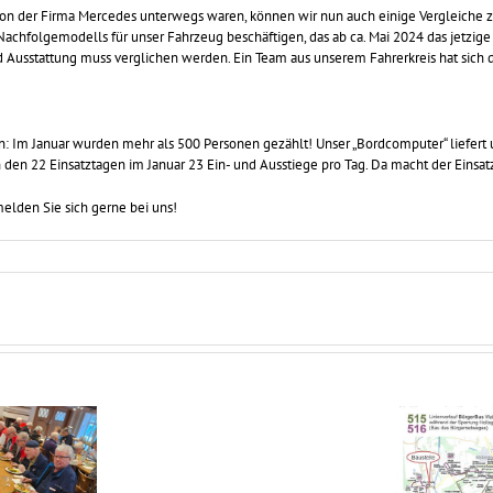
 von der Firma Mercedes unterwegs waren, können wir nun auch einige Vergleiche z
chfolgemodells für unser Fahrzeug beschäftigen, das ab ca. Mai 2024 das jetzige a
nd Ausstattung muss verglichen werden. Ein Team aus unserem Fahrerkreis hat sic
en: Im Januar wurden mehr als 500 Personen gezählt! Unser „Bordcomputer“ liefert
n den 22 Einsatztagen im Januar 23 Ein- und Ausstiege pro Tag. Da macht der Einsat
elden Sie sich gerne bei uns!
Parken
an