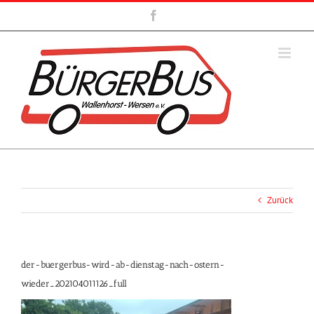
Zum
Facebook
Inhalt
springen
Zurück
der-buergerbus-wird-ab-dienstag-nach-ostern-
wieder_202104011126_full