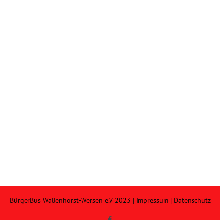
BürgerBus Wallenhorst-Wersen e.V 2023 |
Impressum
|
Datenschutz
Facebook