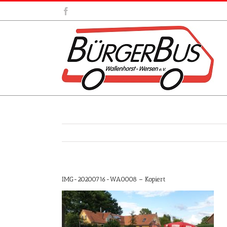
Zum
Facebook
Inhalt
springen
IMG-20200716-WA0008 – Kopiert