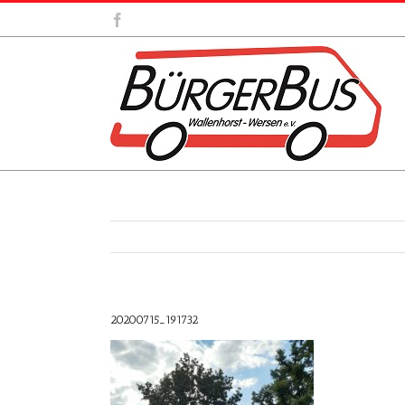
Zum
Facebook
Inhalt
springen
20200715_191732