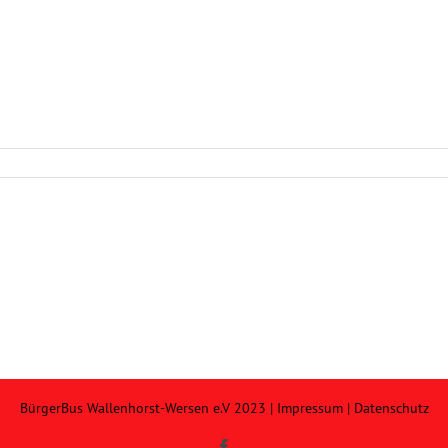
BürgerBus Wallenhorst-Wersen e.V 2023 |
Impressum
|
Datenschutz
Facebook