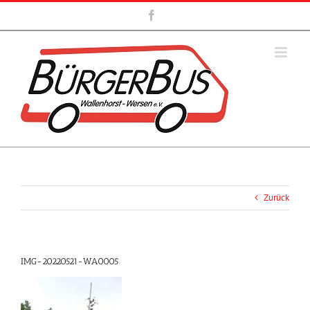
Zum
Facebook
Inhalt
springen
Zurück
IMG-20220521-WA0005