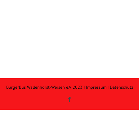
BürgerBus Wallenhorst-Wersen e.V 2023 |
Impressum
|
Datenschutz
Facebook