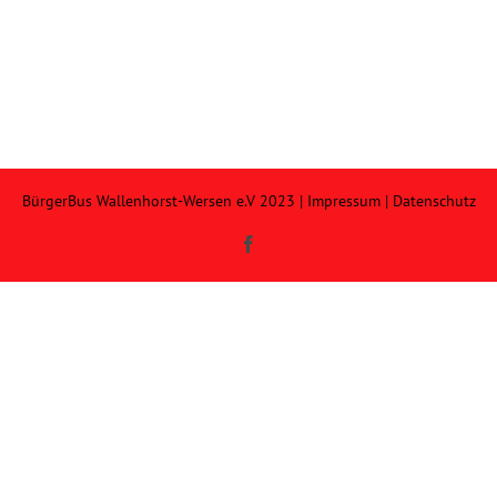
BürgerBus Wallenhorst-Wersen e.V 2023 |
Impressum
|
Datenschutz
Facebook