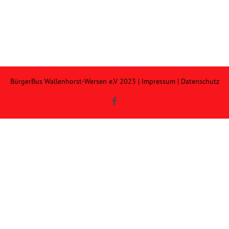
BürgerBus Wallenhorst-Wersen e.V 2023 |
Impressum
|
Datenschutz
Facebook