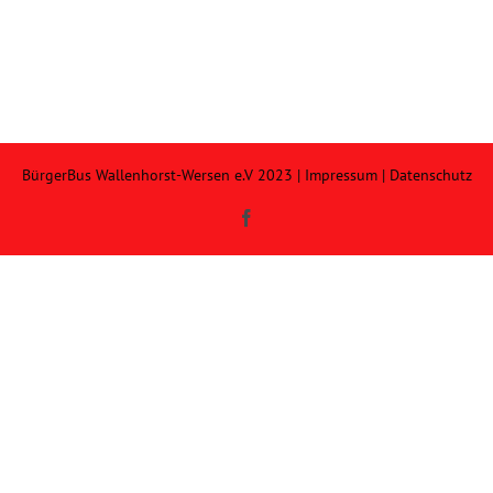
BürgerBus Wallenhorst-Wersen e.V 2023 |
Impressum
|
Datenschutz
Facebook