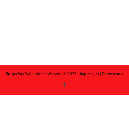
BürgerBus Wallenhorst-Wersen e.V 2023 |
Impressum
|
Datenschutz
Facebook