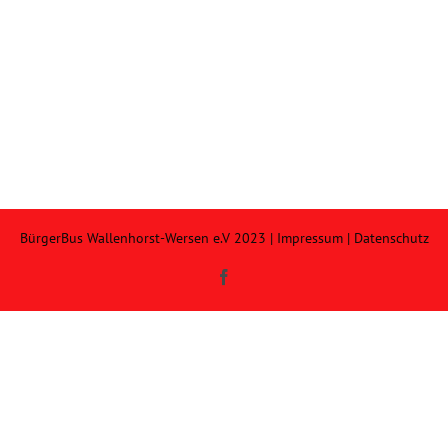
BürgerBus Wallenhorst-Wersen e.V 2023 |
Impressum
|
Datenschutz
Facebook