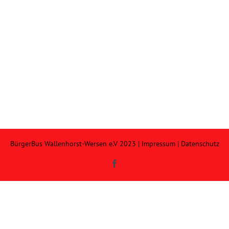
BürgerBus Wallenhorst-Wersen e.V 2023 |
Impressum
|
Datenschutz
Facebook